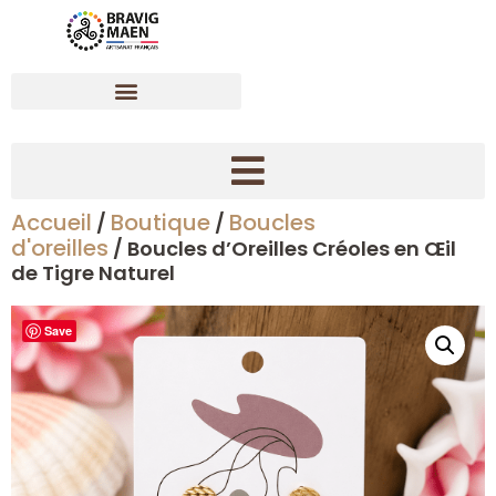
Accueil
Boutique
Boucles
/
/
Créer son bracelet dynamisant en pierres naturelles
d'oreilles
/ Boucles d’Oreilles Créoles en Œil
de Tigre Naturel
Save