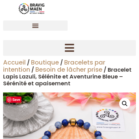
Accueil
Boutique
Bracelets par
/
/
Créer son bracelet dynamisant en pierres naturelles
intention
Besoin de lâcher prise
/
/ Bracelet
Lapis Lazuli, Sélénite et Aventurine Bleue –
Sérénité et apaisement
Save