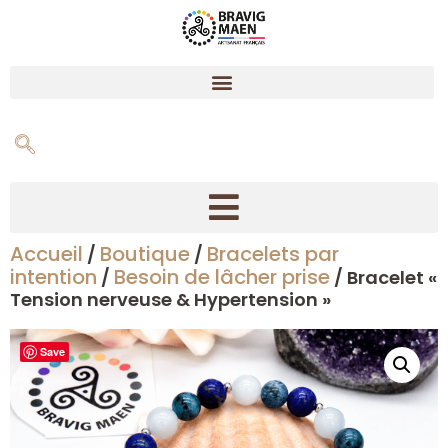
Accueil
Boutique
Bracelets par
/
/
Créer son bracelet dynamisant en pierres naturelles
intention
Besoin de lâcher prise
/
/ Bracelet «
Tension nerveuse & Hypertension »
Save