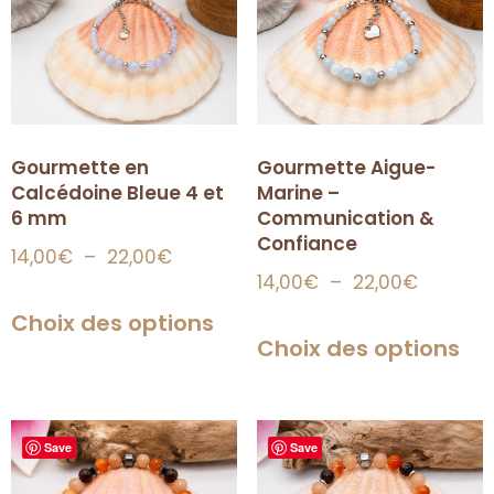
Gourmette en
Gourmette Aigue-
Calcédoine Bleue 4 et
Marine –
6 mm
Communication &
Confiance
14,00
€
–
22,00
€
14,00
€
–
22,00
€
Choix des options
Choix des options
Save
Save