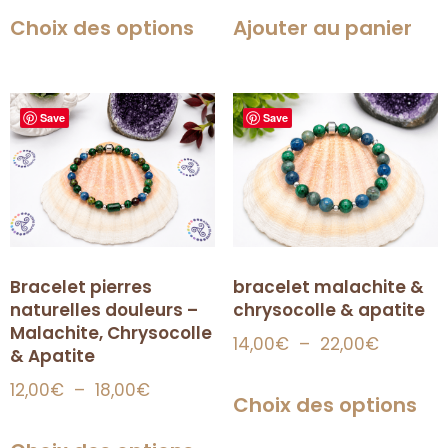
Choix des options
Ajouter au panier
Save
Save
Bracelet pierres
bracelet malachite &
naturelles douleurs –
chrysocolle & apatite
Malachite, Chrysocolle
14,00
€
–
22,00
€
& Apatite
12,00
€
–
18,00
€
Choix des options