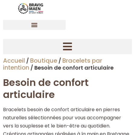
Accueil
Boutique
Bracelets par
/
/
Créer son bracelet dynamisant en pierres naturelles
intention
/ Besoin de confort articulaire
Besoin de confort
articulaire
Bracelets besoin de confort articulaire en pierres
naturelles sélectionnées pour vous accompagner
vers la souplesse et le bien-être au quotidien.
Créations artisanales réalisées à la main en Bretagne.