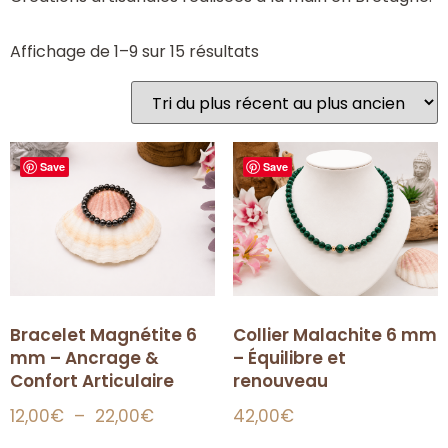
Affichage de 1–9 sur 15 résultats
Save
Save
Bracelet Magnétite 6
Collier Malachite 6 mm
mm – Ancrage &
– Équilibre et
Confort Articulaire
renouveau
12,00
€
–
22,00
€
42,00
€