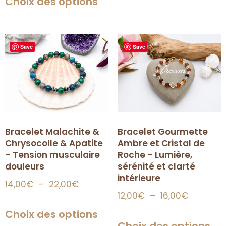
Choix des options
Save
Save
Bracelet Malachite &
Bracelet Gourmette
Chrysocolle & Apatite
Ambre et Cristal de
– Tension musculaire
Roche – Lumière,
douleurs
sérénité et clarté
intérieure
14,00
€
–
22,00
€
12,00
€
–
16,00
€
Choix des options