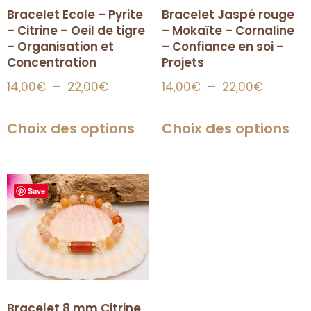
Bracelet Ecole – Pyrite
Bracelet Jaspé rouge
– Citrine – Oeil de tigre
– Mokaïte – Cornaline
– Organisation et
– Confiance en soi –
Concentration
Projets
14,00
€
–
22,00
€
14,00
€
–
22,00
€
Choix des options
Choix des options
Save
Bracelet 8 mm Citrine