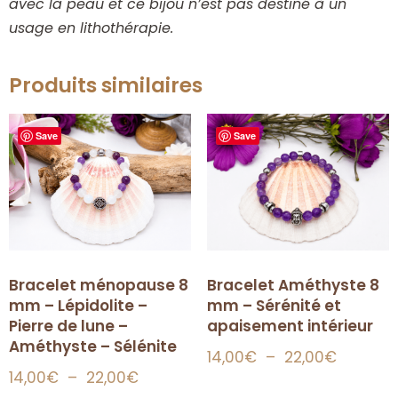
avec la peau et ce bijou n’est pas destiné à un
usage en lithothérapie.
Produits similaires
Save
Save
Bracelet Améthyste 8
Bracelet ménopause 8
mm – Sérénité et
mm – Lépidolite –
apaisement intérieur
Pierre de lune –
Améthyste – Sélénite
14,00
€
–
22,00
€
14,00
€
–
22,00
€