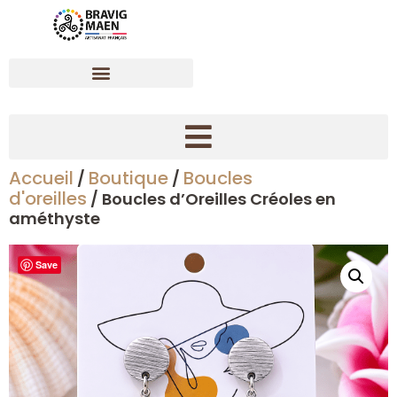
Accueil
Boutique
Boucles
/
/
Créer son bracelet dynamisant en pierres naturelles
d'oreilles
/ Boucles d’Oreilles Créoles en
améthyste
Save