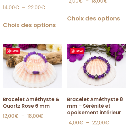
12,00
€
–
18,00
€
14,00
€
–
22,00
€
Choix des options
Choix des options
Save
Save
Bracelet Améthyste 8
Bracelet Améthyste &
mm – Sérénité et
Quartz Rose 6 mm
apaisement intérieur
12,00
€
–
18,00
€
14,00
€
–
22,00
€