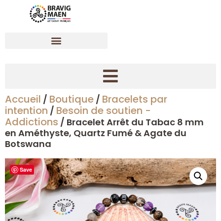
Accueil
Boutique
Bracelets par
/
/
Créer son bracelet dynamisant en pierres naturelles
intention
Besoin de soutien -
/
Addictions
/ Bracelet Arrêt du Tabac 8 mm
en Améthyste, Quartz Fumé & Agate du
Botswana
Save