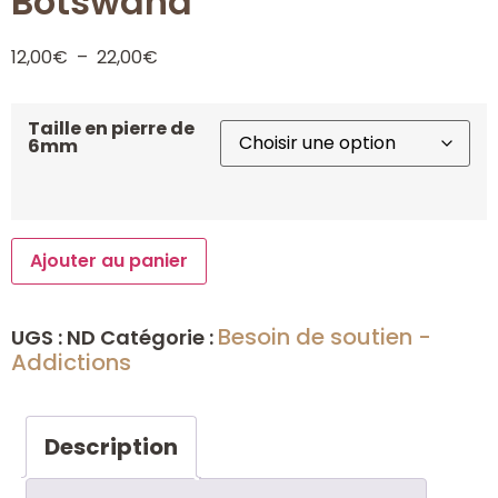
Botswana
12,00
€
–
22,00
€
Taille en pierre de
6mm
Ajouter au panier
Besoin de soutien -
UGS :
ND
Catégorie :
Addictions
Description