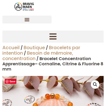
Accueil
Boutique
Bracelets par
/
/
Créer son bracelet dynamisant en pierres naturelles
intention
Besoin de mémoire,
/
concentration
/ Bracelet Concentration
Apprentissage– Cornaline, Citrine & Fluorine 8
mm
Save