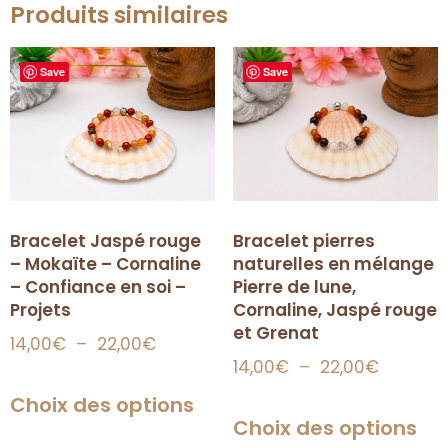
Produits similaires
Save
Save
Bracelet Jaspé rouge
Bracelet pierres
– Mokaïte – Cornaline
naturelles en mélange
– Confiance en soi –
Pierre de lune,
Projets
Cornaline, Jaspé rouge
et Grenat
14,00
€
–
22,00
€
14,00
€
–
22,00
€
Choix des options
Choix des options