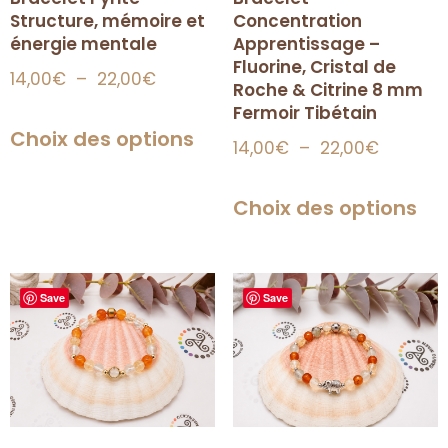
Structure, mémoire et
Concentration
énergie mentale
Apprentissage –
Fluorine, Cristal de
14,00
€
–
22,00
€
Roche & Citrine 8 mm
Fermoir Tibétain
Choix des options
14,00
€
–
22,00
€
Choix des options
Save
Save