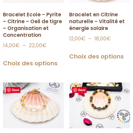
Bracelet en Citrine
Bracelet Ecole – Pyrite
naturelle – Vitalité et
– Citrine – Oeil de tigre
énergie solaire
– Organisation et
Concentration
12,00
€
–
18,00
€
14,00
€
–
22,00
€
Choix des options
Choix des options
Save
Save