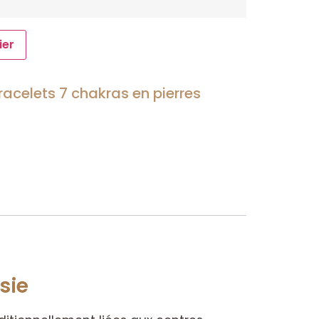
ier
racelets 7 chakras en pierres
sie