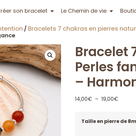
réer son bracelet
Le Chemin de vie
Bouti
ntention
Bracelets 7 chakras en pierres natur
/
égance
Bracelet 
Perles fan
– Harmon
14,00
€
–
19,00
€
Taille en pierre de 