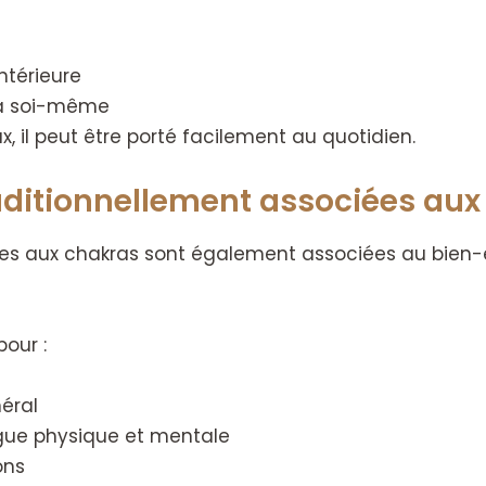
ntérieure
 à soi-même
, il peut être porté facilement au quotidien.
aditionnellement associées aux
 liées aux chakras sont également associées au bien-ê
pour :
néral
gue physique et mentale
ons