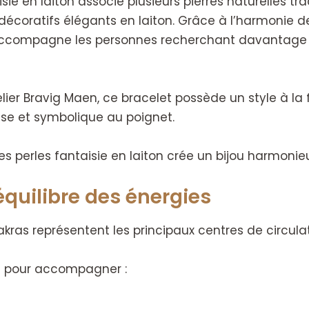
sie en laiton associe plusieurs pierres naturelles tr
coratifs élégants en laiton. Grâce à l’harmonie de 
accompagne les personnes recherchant davantage d’
er Bravig Maen, ce bracelet possède un style à la fo
se et symbolique au poignet.
es perles fantaisie en laiton crée un bijou harmonieu
’équilibre des énergies
akras représentent les principaux centres de circulat
si pour accompagner :