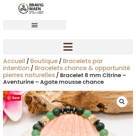
Accueil
Boutique
Bracelets par
/
/
Créer son bracelet dynamisant en pierres naturelles
intention
Bracelets chance & opportunité
/
pierres naturelles
/ Bracelet 8 mm Citrine –
Aventurine – Agate mousse chance
Save