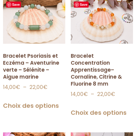
Save
Save
Bracelet Psoriasis et
Bracelet
Eczéma – Aventurine
Concentration
verte – Sélénite –
Apprentissage–
Aigue marine
Cornaline, Citrine &
Fluorine 8 mm
14,00
€
–
22,00
€
14,00
€
–
22,00
€
Choix des options
Choix des options