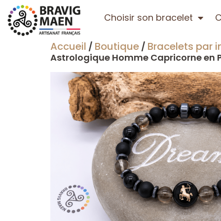
Choisir son bracelet
C
Accueil
Boutique
Bracelets par i
/
/
Astrologique Homme Capricorne en Pi