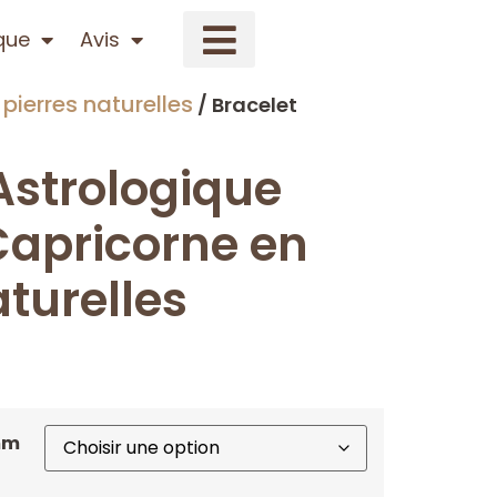
que
Avis
pierres naturelles
/ Bracelet
Astrologique
apricorne en
aturelles
8mm