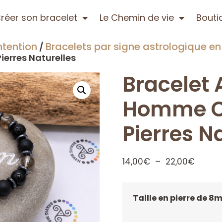
réer son bracelet
Le Chemin de vie
Bouti
ntention
Bracelets par signe astrologique en 
/
erres Naturelles
Bracelet 
Homme C
Pierres N
14,00
€
–
22,00
€
Taille en pierre de 