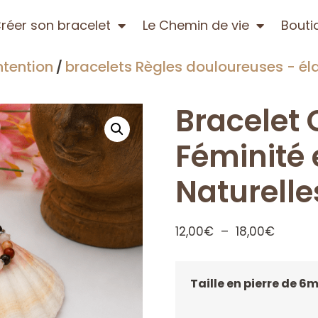
réer son bracelet
Le Chemin de vie
Bouti
ntention
bracelets Règles douloureuses - éla
/
Bracelet
Féminité 
Naturelle
12,00
€
–
18,00
€
Taille en pierre de 