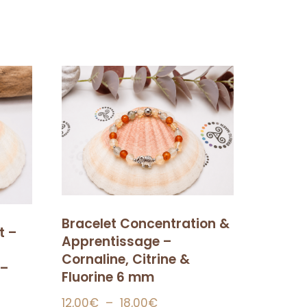
Bracelet Concentration &
t –
Apprentissage –
Cornaline, Citrine &
 –
Fluorine 6 mm
12,00
€
–
18,00
€