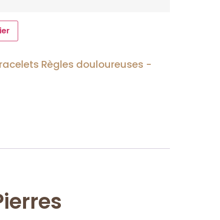
ier
racelets Règles douloureuses -
ierres