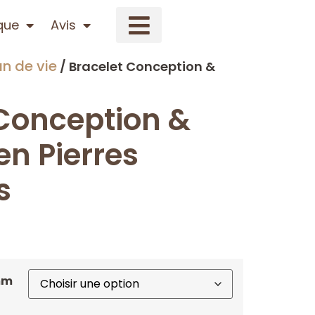
que
Avis
n de vie
/ Bracelet Conception &
 Conception &
en Pierres
s
6mm