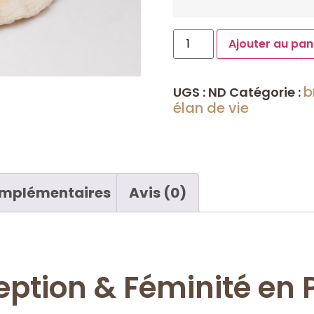
Ajouter au pan
b
UGS :
ND
Catégorie :
élan de vie
omplémentaires
Avis (0)
ption & Féminité en P