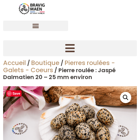
Accueil
Boutique
Pierres roulées -
/
/
Créer son bracelet dynamisant en pierres naturelles
Galets - Coeurs
/ Pierre roulée : Jaspé
Dalmatien 20 – 25 mm environ
Save