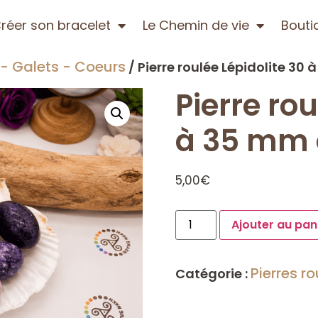
réer son bracelet
Le Chemin de vie
Bouti
 - Galets - Coeurs
/ Pierre roulée Lépidolite 30
Pierre rou
à 35 mm 
5,00
€
Ajouter au pan
Pierres r
Catégorie :