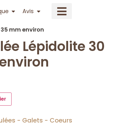
que
Avis
 à 35 mm environ
lée Lépidolite 30
environ
ier
oulées - Galets - Coeurs