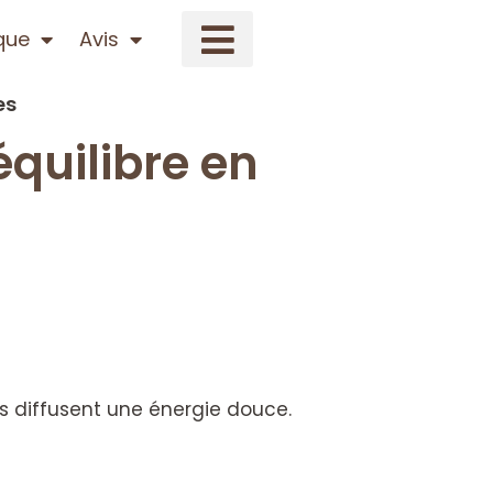
que
Avis
es
quilibre en
res diffusent une énergie douce.