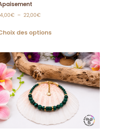
Apaisement
14,00
€
–
22,00
€
Choix des options