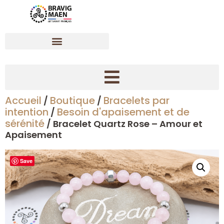
Accueil
Boutique
Bracelets par
/
/
Créer son bracelet dynamisant en pierres naturelles
intention
Besoin d'apaisement et de
/
sérénité
/ Bracelet Quartz Rose – Amour et
Apaisement
Save