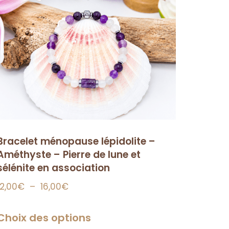
Bracelet ménopause lépidolite –
Améthyste – Pierre de lune et
sélénite en association
12,00
€
–
16,00
€
Choix des options