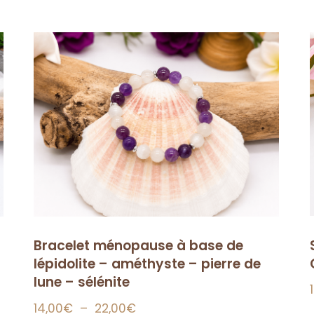
Bracelet ménopause à base de
lépidolite – améthyste – pierre de
lune – sélénite
14,00
€
–
22,00
€