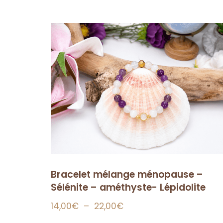
Bracelet mélange ménopause –
Sélénite – améthyste- Lépidolite
14,00
€
–
22,00
€