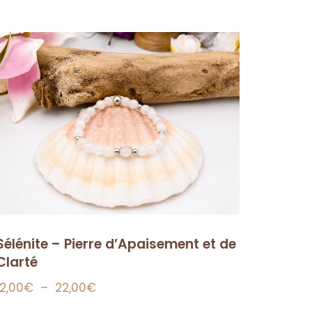
Sélénite – Pierre d’Apaisement et de
Clarté
12,00
€
–
22,00
€