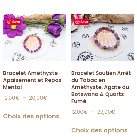
Save
Save
Bracelet Améthyste –
Bracelet Soutien Arrêt
Apaisement et Repos
du Tabac en
Mental
Améthyste, Agate du
Botswana & Quartz
12,00
€
–
20,00
€
Fumé
12,00
€
–
22,00
€
Choix des options
Choix des options