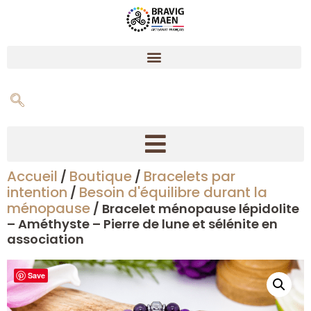
Accueil
Boutique
Bracelets par
/
/
Créer son bracelet dynamisant en pierres naturelles
intention
Besoin d'équilibre durant la
/
ménopause
/ Bracelet ménopause lépidolite
– Améthyste – Pierre de lune et sélénite en
association
Save