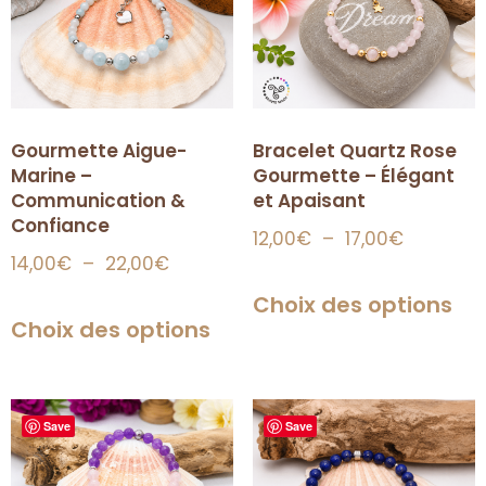
Gourmette Aigue-
Bracelet Quartz Rose
Marine –
Gourmette – Élégant
Communication &
et Apaisant
Confiance
12,00
€
–
17,00
€
14,00
€
–
22,00
€
Choix des options
Choix des options
Save
Save