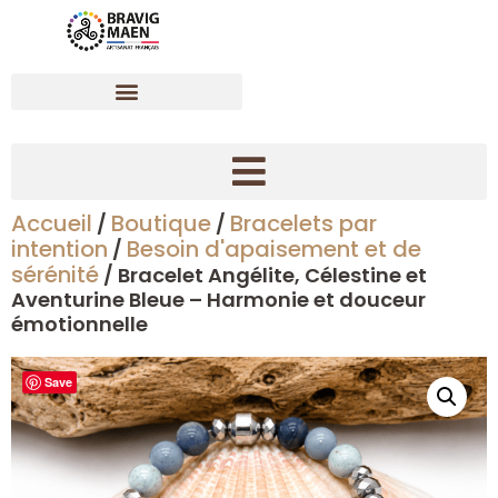
Accueil
Boutique
Bracelets par
/
/
Créer son bracelet dynamisant en pierres naturelles
intention
Besoin d'apaisement et de
/
sérénité
/ Bracelet Angélite, Célestine et
Aventurine Bleue – Harmonie et douceur
émotionnelle
Save