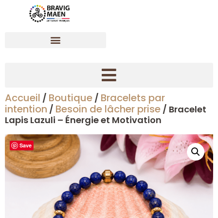
Accueil
Boutique
Bracelets par
/
/
Créer son bracelet dynamisant en pierres naturelles
intention
Besoin de lâcher prise
/
/ Bracelet
Lapis Lazuli – Énergie et Motivation
Save