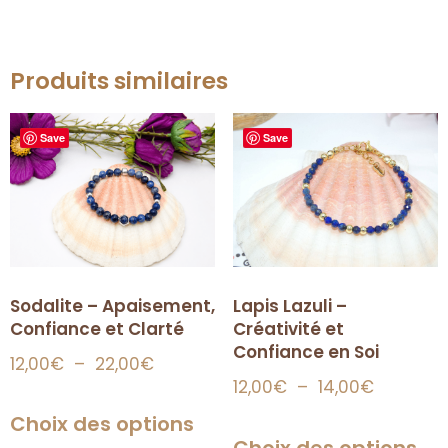
Produits similaires
Save
Save
Sodalite – Apaisement,
Lapis Lazuli –
Confiance et Clarté
Créativité et
Confiance en Soi
12,00
€
–
22,00
€
12,00
€
–
14,00
€
Choix des options
Choix des options