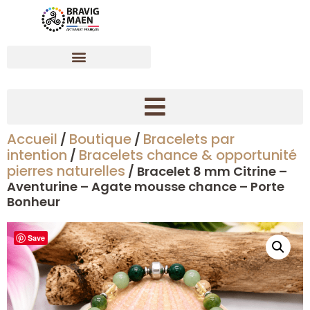
Accueil
Boutique
Bracelets par
/
/
Créer son bracelet dynamisant en pierres naturelles
intention
Bracelets chance & opportunité
/
pierres naturelles
/ Bracelet 8 mm Citrine –
Aventurine – Agate mousse chance – Porte
Bonheur
Save