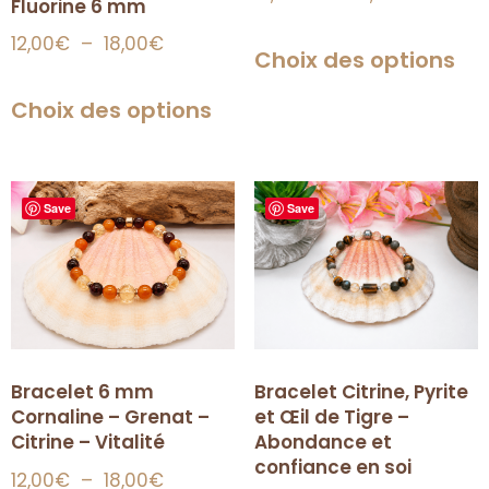
Fluorine 6 mm
12,00
€
–
18,00
€
Choix des options
Choix des options
Save
Save
Bracelet Citrine, Pyrite
Bracelet 6 mm
et Œil de Tigre –
Cornaline – Grenat –
Abondance et
Citrine – Vitalité
confiance en soi
12,00
€
–
18,00
€