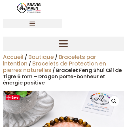
Accueil
Boutique
Bracelets par
/
/
Créer son bracelet dynamisant en pierres naturelles
intention
Bracelets de Protection en
/
pierres naturelles
/ Bracelet Feng Shui Œil de
Tigre 6 mm – Dragon porte-bonheur et
énergie positive
Save