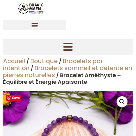
Accueil
Boutique
Bracelets par
/
/
Créer son bracelet dynamisant en pierres naturelles
intention
Bracelets sommeil et détente en
/
pierres naturelles
/ Bracelet Améthyste –
Équilibre et Énergie Apaisante
Save